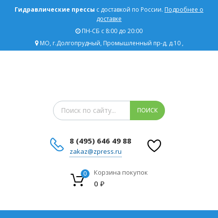
Гидравлические прессы
с доставкой по России.
Подробнее о
доставке
ПН-СБ с 8:00 до 20:00
МО, г.Долгопрудный, Промышленный пр-д, д.10 ,
Поиск товаров
ПОИСК
8 (495) 646 49 88
zakaz@zpress.ru
Корзина покупок
0
0
₽
Сбросить