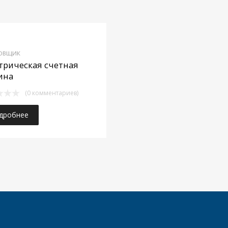
бранное
Добавить в избранное
ОВЩИК
ние
Добавить в сравнение
трическая счетная
ина
(0 комментариев)
дробнее