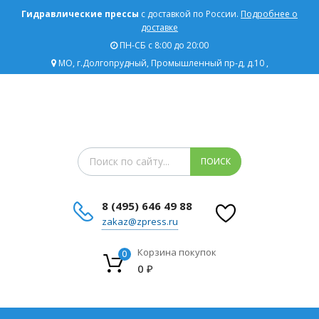
Гидравлические прессы
с доставкой по России.
Подробнее о
доставке
ПН-СБ с 8:00 до 20:00
МО, г.Долгопрудный, Промышленный пр-д, д.10 ,
Поиск товаров
ПОИСК
8 (495) 646 49 88
zakaz@zpress.ru
Корзина покупок
0
0
₽
Сбросить