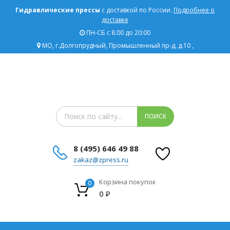
Гидравлические прессы
с доставкой по России.
Подробнее о
доставке
ПН-СБ с 8:00 до 20:00
МО, г.Долгопрудный, Промышленный пр-д, д.10 ,
Поиск товаров
ПОИСК
8 (495) 646 49 88
zakaz@zpress.ru
Корзина покупок
0
0
₽
Сбросить