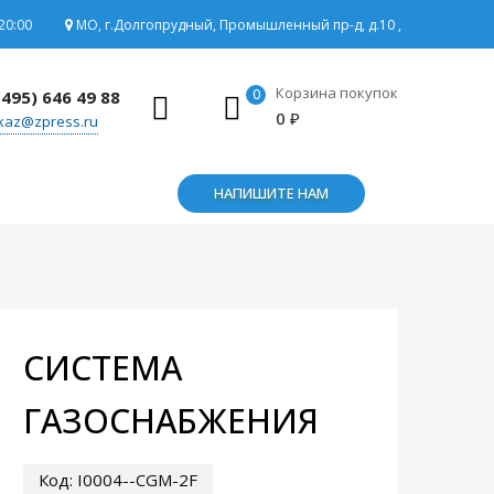
20:00
МО, г.Долгопрудный, Промышленный пр-д, д.10 ,
Корзина покупок
0
(495) 646 49 88
0
₽
kaz@zpress.ru
НАПИШИТЕ НАМ
СИСТЕМА
ГАЗОСНАБЖЕНИЯ
Код:
I0004--CGM-2F